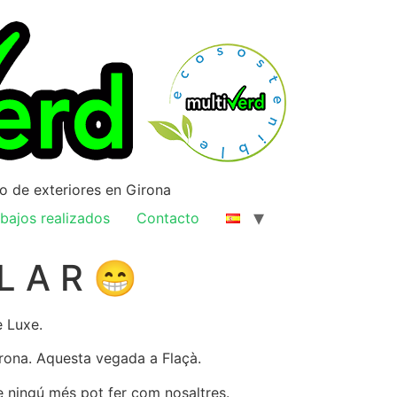
ño de exteriores en Girona
bajos realizados
Contacto
 L A R 😁
e Luxe.
irona. Aquesta vegada a Flaçà.
e ningú més pot fer com nosaltres.