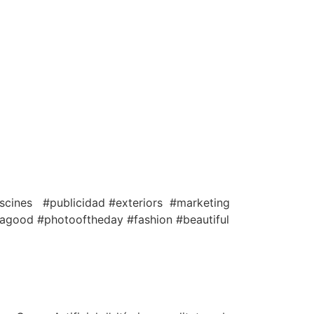
iscines #publicidad #exteriors #marketing
agood #photooftheday #fashion #beautiful