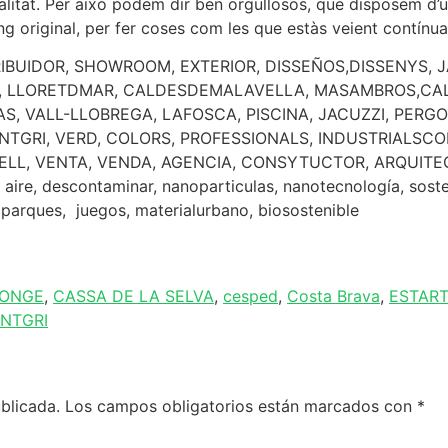
ualitat. Per això podem dir ben orgullosos, que disposem d’u
g original, per fer coses com les que estàs veient contínua
TRIBUIDOR, SHOWROOM, EXTERIOR, DISSEÑOS,DISSENYS, 
, LLORETDMAR, CALDESDEMALAVELLA, MASAMBROS,CALO
, VALL-LLOBREGA, LAFOSCA, PISCINA, JACUZZI, PERGO
NTGRI, VERD, COLORS, PROFESSIONALS, INDUSTRIALSCO
ELL, VENTA, VENDA, AGENCIA, CONSYTUCTOR, ARQUITEC
e, descontaminar, nanoparticulas, nanotecnología, sosten
t, parques, juegos, materialurbano, biosostenible
ONGE
,
CASSA DE LA SELVA
,
cesped
,
Costa Brava
,
ESTART
NTGRI
blicada.
Los campos obligatorios están marcados con
*