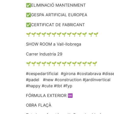
✅ELIMINACIÓ MANTENIMENT
✅GESPA ARTIFICIAL EUROPEA
✅CERTIFICAT DE FABRICANT
🌱🌱🌱🌱🌱🌱🌱🌱🌱🌱🌱🌱 🌱🌱
SHOW ROOM a Vall-llobrega
Carrer Industria 29
🌱🌱🌱🌱🌱🌱🌱🌱🌱🌱🌱🌱🌱🌱
#cespedartificial #girona #costabrava #dis
#padel #new #construction #jardínvertical
#happy #cute #tbt #fyp
FÓRMULA EXTERIOR ♾️
OBRA FLAÇÀ