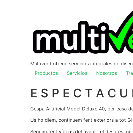
Multiverd ofrece servicios integrales de dise
Productos
Servicios
Nosotros
Tra
E S P E C T A C U
Gespa Artificial Model Deluxe 40, per casa d
Us ho diem, continuem fent exteriors a tot G
Seguim fent vídeos del avant i el després, qu