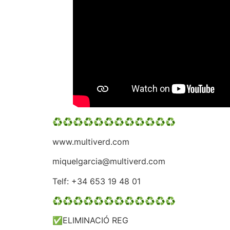
♻️♻️♻️♻️♻️♻️♻️♻️♻️♻️♻️♻️
www.multiverd.com
miquelgarcia@multiverd.com
Telf: +34 653 19 48 01
♻️♻️♻️♻️♻️♻️♻️♻️♻️♻️♻️♻️
✅ELIMINACIÓ REG