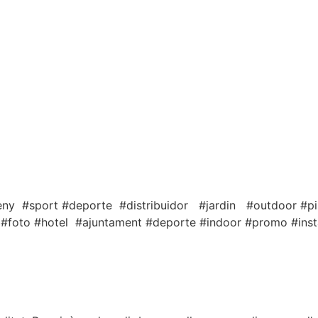
seny #sport #deporte #distribuidor #jardin #outdoor #p
 #foto #hotel #ajuntament #deporte #indoor #promo #inst