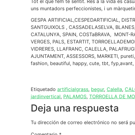
Tot el que fem té sentit. Res a la vida és cas
uns muntadors perfeccionistes, i un màrquetin
GESPA ARTIFICIAL,CESPEDARTIFICIAL, DIS
SANTGUIXOLS , CASSADELASELVA, BLANES
CATALUNYA, SPAIN, COSTaBRAVA, MONT-RAS
VERGES, PALS, ESTARTIT, TORROELLADEMO
VIDRERES, LLAFRANC, CALELLA, PALAFRUG
AJUNTAMENT, ASSESSORS, MARKETI, pureti, air
fashion, beautiful, happy, cute, tbt, fyp,avan
Etiquetado
artificialgrass
,
begur
,
Calella
,
CAL
jardinvertical
,
PALAMOS
,
TORROELLA DE MO
Deja una respuesta
Tu dirección de correo electrónico no será pu
Comentario
*