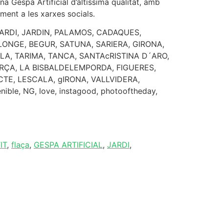
na Gespa Artificial d’altíssima qualitat, amb
ment a les xarxes socials.
JARDI, JARDIN, PALAMOS, CADAQUES,
NGE, BEGUR, SATUNA, SARIERA, GIRONA,
LA, TARIMA, TANCA, SANTAcRISTINA D´ARO,
RÇA, LA BISBALDELEMPORDA, FIGUERES,
TE, LESCALA, gIRONA, VALLVIDERA,
ible, NG, love, instagood, photooftheday,
IT
,
flaça
,
GESPA ARTIFICIAL
,
JARDI
,