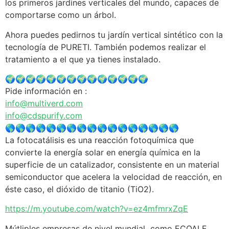
los primeros jardines verticales del mundo, capaces de
comportarse como un árbol.
Ahora puedes pedirnos tu jardín vertical sintético con la
tecnología de PURETI. También podemos realizar el
tratamiento a el que ya tienes instalado.
🌍🌍🌍🌍🌍🌍🌍🌍🌍🌍🌍🌍🌍🌍
Pide información en :
info@multiverd.com
info@cdspurify.com
🌎🌎🌎🌎🌎🌎🌎🌎🌎🌎🌎🌎🌎🌎🌎🌎🌎
La fotocatálisis es una reacción fotoquímica que
convierte la energía solar en energía química en la
superficie de un catalizador, consistente en un material
semiconductor que acelera la velocidad de reacción, en
éste caso, el dióxido de titanio (TiO2).
https://m.youtube.com/watch?v=ez4mfmrxZqE
Mútliples empresas de nivel mundial como ECOALF,