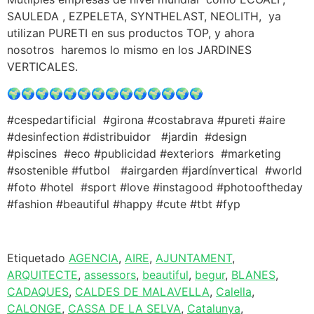
SAULEDA , EZPELETA, SYNTHELAST, NEOLITH, ya
utilizan PURETI en sus productos TOP, y ahora
nosotros haremos lo mismo en los JARDINES
VERTICALES.
🌍🌍🌍🌍🌍🌍🌍🌍🌍🌍🌍🌍🌍🌍
#cespedartificial #girona #costabrava #pureti #aire
#desinfection #distribuidor #jardin #design
#piscines #eco #publicidad #exteriors #marketing
#sostenible #futbol #airgarden #jardínvertical #world
#foto #hotel #sport #love #instagood #photooftheday
#fashion #beautiful #happy #cute #tbt #fyp
Etiquetado
AGENCIA
,
AIRE
,
AJUNTAMENT
,
ARQUITECTE
,
assessors
,
beautiful
,
begur
,
BLANES
,
CADAQUES
,
CALDES DE MALAVELLA
,
Calella
,
CALONGE
,
CASSA DE LA SELVA
,
Catalunya
,