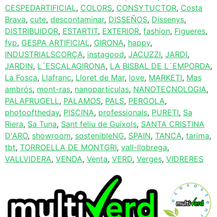
CESPEDARTIFICIAL
,
COLORS
,
CONSYTUCTOR
,
Costa
Brava
,
cute
,
descontaminar
,
DISSEÑOS
,
Dissenys
,
DISTRIBUIDOR
,
ESTARTIT
,
EXTERIOR
,
fashion
,
Figueres
,
fyp
,
GESPA ARTIFICIAL
,
GIRONA
,
happy
,
INDUSTRIALSCORÇA
,
instagood
,
JACUZZI
,
JARDI
,
JARDIN
,
L´ESCALAGIRONA
,
LA BISBAL DE L´EMPORDA
,
La Fosca
,
Llafranc
,
Lloret de Mar
,
love
,
MARKETI
,
Mas
ambrós
,
mont-ras
,
nanoparticulas
,
NANOTECNOLOGIA
,
PALAFRUGELL
,
PALAMOS
,
PALS
,
PERGOLA
,
photooftheday
,
PISCINA
,
professionals
,
PURETI
,
Sa
Riera
,
Sa Tuna
,
Sant feliu de Guíxols
,
SANTA CRISTINA
D'ARO
,
showroom
,
sostenibleNG
,
SPAIN
,
TANCA
,
tarima
,
tbt
,
TORROELLA DE MONTGRI
,
vall-llobrega
,
VALLVIDERA
,
VENDA
,
Venta
,
VERD
,
Verges
,
VIDRERES