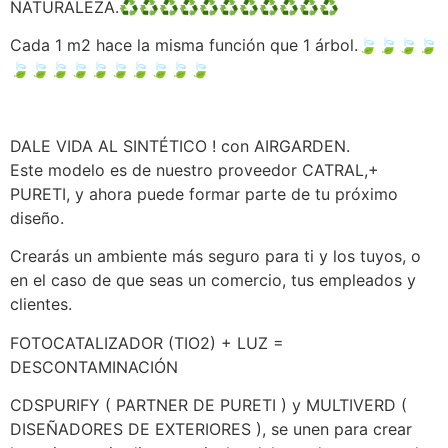
NATURALEZA.♻️♻️♻️♻️♻️♻️♻️♻️♻️♻️♻️
Cada 1 m2 hace la misma función que 1 árbol.🍃🍃🍃🍃
🍃🍃🍃🍃🍃🍃🍃🍃🍃🍃
DALE VIDA AL SINTÉTICO ! con AIRGARDEN.
Este modelo es de nuestro proveedor CATRAL,+
PURETI, y ahora puede formar parte de tu próximo
diseño.
Crearás un ambiente más seguro para ti y los tuyos, o
en el caso de que seas un comercio, tus empleados y
clientes.
FOTOCATALIZADOR (TIO2) + LUZ =
DESCONTAMINACIÓN
CDSPURIFY ( PARTNER DE PURETI ) y MULTIVERD (
DISEÑADORES DE EXTERIORES ), se unen para crear