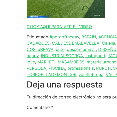
CLICK AQUI PARA VER EL VIDEO
Etiquetado
#potooftheday
,
3SPAIN
,
AGENCIA
CADAQUES
,
CALDESDEMALAVELLA
,
Calella
COSTaBRAVA
,
cute
,
descontaminar
,
DISSEÑO
happy
,
INDUSTRIALSCORÇA
,
instagood
,
JAC
love
,
MARKETI
,
MASAMBROS
,
materialurbano
PERGOLA
,
PISCINA
,
professionals
,
PURETI
,
S
TORROELLADEMONTGRI
,
vall-llobrega
,
VALL
Deja una respuesta
Tu dirección de correo electrónico no será pu
Comentario
*