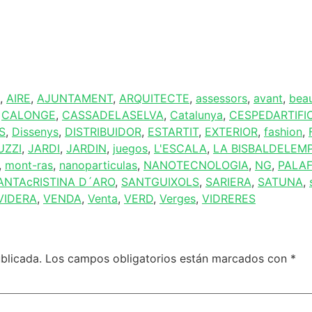
,
AIRE
,
AJUNTAMENT
,
ARQUITECTE
,
assessors
,
avant
,
beau
,
CALONGE
,
CASSADELASELVA
,
Catalunya
,
CESPEDARTIFI
S
,
Dissenys
,
DISTRIBUIDOR
,
ESTARTIT
,
EXTERIOR
,
fashion
,
UZZI
,
JARDI
,
JARDIN
,
juegos
,
L'ESCALA
,
LA BISBALDELEM
,
mont-ras
,
nanoparticulas
,
NANOTECNOLOGIA
,
NG
,
PALA
ANTAcRISTINA D´ARO
,
SANTGUIXOLS
,
SARIERA
,
SATUNA
,
VIDERA
,
VENDA
,
Venta
,
VERD
,
Verges
,
VIDRERES
blicada.
Los campos obligatorios están marcados con
*