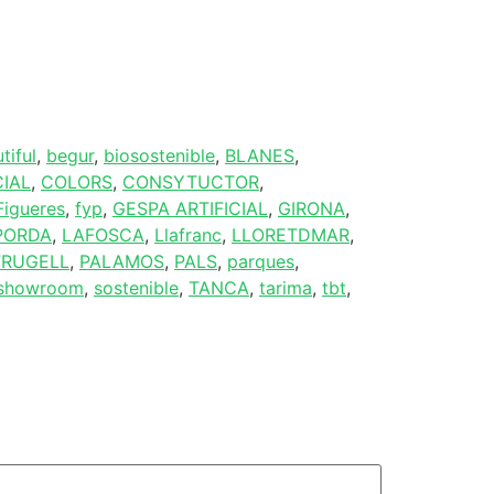
tiful
,
begur
,
biosostenible
,
BLANES
,
CIAL
,
COLORS
,
CONSYTUCTOR
,
Figueres
,
fyp
,
GESPA ARTIFICIAL
,
GIRONA
,
PORDA
,
LAFOSCA
,
Llafranc
,
LLORETDMAR
,
FRUGELL
,
PALAMOS
,
PALS
,
parques
,
showroom
,
sostenible
,
TANCA
,
tarima
,
tbt
,