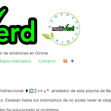
ño de exteriores en Girona
bajos realizados
Contacto
direccional ⬆️➡️↕️↔️↘️↖️ alrededor de esta piscina de Be
o. Estaban hasta los mismísimos de no poder tener el cés
 les ha solucionado el problema.