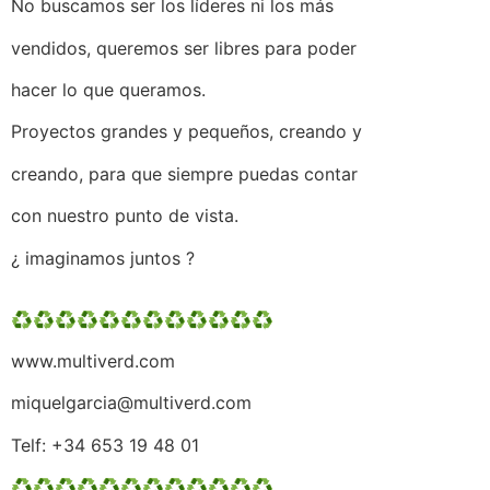
No buscamos ser los líderes ni los más
vendidos, queremos ser libres para poder
hacer lo que queramos.
Proyectos grandes y pequeños, creando y
creando, para que siempre puedas contar
con nuestro punto de vista.
¿ imaginamos juntos ?
♻️♻️♻️♻️♻️♻️♻️♻️♻️♻️♻️♻️
www.multiverd.com
miquelgarcia@multiverd.com
Telf: +34 653 19 48 01
♻️♻️♻️♻️♻️♻️♻️♻️♻️♻️♻️♻️