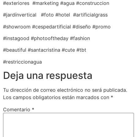
#exteriores #marketing #agua #construccion
#jardínvertical #foto #hotel #artificialgrass
#showroom #cespedartificial #diseño #promo
#instagood #photooftheday #fashion
#beautiful #santacristina #cute #tbt
#restriccionagua
Deja una respuesta
Tu dirección de correo electrónico no será publicada.
Los campos obligatorios están marcados con
*
Comentario
*