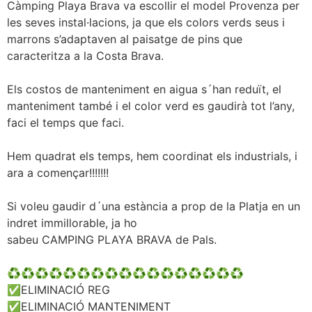
Càmping Playa Brava va escollir el model Provenza per
les seves instal·lacions, ja que els colors verds seus i
marrons s’adaptaven al paisatge de pins que
caracteritza a la Costa Brava.
Els costos de manteniment en aigua s´han reduït, el
manteniment també i el color verd es gaudirà tot l’any,
faci el temps que faci.
Hem quadrat els temps, hem coordinat els industrials, i
ara a començar!!!!!!!
Si voleu gaudir d´una estància a prop de la Platja en un
indret immillorable, ja ho
sabeu CAMPING PLAYA BRAVA de Pals.
♻️♻️♻️♻️♻️♻️♻️♻️♻️♻️♻️♻️♻️♻️♻️♻️♻️
✅ELIMINACIÓ REG
✅ELIMINACIÓ MANTENIMENT