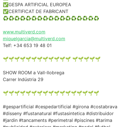
✅GESPA ARTIFICIAL EUROPEA
✅CERTIFICAT DE FABRICANT
♻️♻️♻️♻️♻️♻️♻️♻️♻️♻️♻️♻️♻️♻️♻️♻️♻️
www.multiverd.com
miquelgarcia@multiverd.com
Telf: +34 653 19 48 01
🌱🌱🌱🌱🌱🌱🌱🌱🌱🌱🌱🌱 🌱🌱🌱🌱🌱
SHOW ROOM a Vall-llobrega
Carrer Indústria 29
🌱🌱🌱🌱🌱🌱🌱🌱🌱🌱🌱🌱🌱🌱🌱🌱🌱
#gespartificial #cespedartificial #girona #costabrava
#disseny #fustanatural #fustasintetica #distribuidor
#jardin #tancaments #perimetral #piscines #tarima