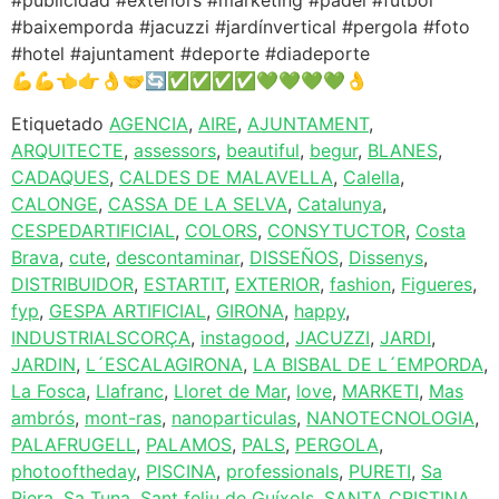
#publicidad #exteriors #marketing #padel #futbol
#baixemporda #jacuzzi #jardínvertical #pergola #foto
#hotel #ajuntament #deporte #diadeporte
💪💪👈👉👌🤝🔄✅✅✅✅💚💚💚💚👌
Etiquetado
AGENCIA
,
AIRE
,
AJUNTAMENT
,
ARQUITECTE
,
assessors
,
beautiful
,
begur
,
BLANES
,
CADAQUES
,
CALDES DE MALAVELLA
,
Calella
,
CALONGE
,
CASSA DE LA SELVA
,
Catalunya
,
CESPEDARTIFICIAL
,
COLORS
,
CONSYTUCTOR
,
Costa
Brava
,
cute
,
descontaminar
,
DISSEÑOS
,
Dissenys
,
DISTRIBUIDOR
,
ESTARTIT
,
EXTERIOR
,
fashion
,
Figueres
,
fyp
,
GESPA ARTIFICIAL
,
GIRONA
,
happy
,
INDUSTRIALSCORÇA
,
instagood
,
JACUZZI
,
JARDI
,
JARDIN
,
L´ESCALAGIRONA
,
LA BISBAL DE L´EMPORDA
,
La Fosca
,
Llafranc
,
Lloret de Mar
,
love
,
MARKETI
,
Mas
ambrós
,
mont-ras
,
nanoparticulas
,
NANOTECNOLOGIA
,
PALAFRUGELL
,
PALAMOS
,
PALS
,
PERGOLA
,
photooftheday
,
PISCINA
,
professionals
,
PURETI
,
Sa
Riera
,
Sa Tuna
,
Sant feliu de Guíxols
,
SANTA CRISTINA