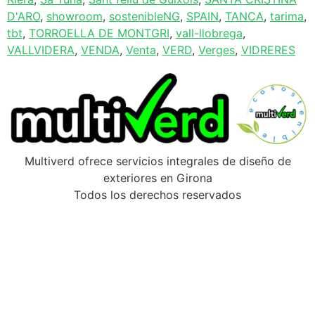
D'ARO
,
showroom
,
sostenibleNG
,
SPAIN
,
TANCA
,
tarima
,
tbt
,
TORROELLA DE MONTGRI
,
vall-llobrega
,
VALLVIDERA
,
VENDA
,
Venta
,
VERD
,
Verges
,
VIDRERES
Multiverd ofrece servicios integrales de diseño de
exteriores en Girona
Todos los derechos reservados