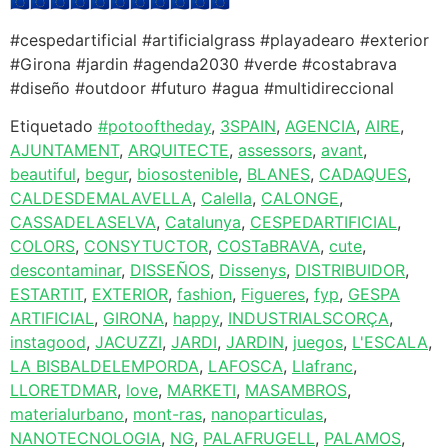
🇪🇺🇪🇺🇪🇺🇪🇺🇪🇺🇪🇺🇪🇺🇪🇺🇪🇺🇪🇺🇪🇺
#cespedartificial #artificialgrass #playadearo #exterior
#Girona #jardin #agenda2030 #verde #costabrava
#diseño #outdoor #futuro #agua #multidireccional
Etiquetado
#potooftheday
,
3SPAIN
,
AGENCIA
,
AIRE
,
AJUNTAMENT
,
ARQUITECTE
,
assessors
,
avant
,
beautiful
,
begur
,
biosostenible
,
BLANES
,
CADAQUES
,
CALDESDEMALAVELLA
,
Calella
,
CALONGE
,
CASSADELASELVA
,
Catalunya
,
CESPEDARTIFICIAL
,
COLORS
,
CONSYTUCTOR
,
COSTaBRAVA
,
cute
,
descontaminar
,
DISSEÑOS
,
Dissenys
,
DISTRIBUIDOR
,
ESTARTIT
,
EXTERIOR
,
fashion
,
Figueres
,
fyp
,
GESPA
ARTIFICIAL
,
GIRONA
,
happy
,
INDUSTRIALSCORÇA
,
instagood
,
JACUZZI
,
JARDI
,
JARDIN
,
juegos
,
L'ESCALA
,
LA BISBALDELEMPORDA
,
LAFOSCA
,
Llafranc
,
LLORETDMAR
,
love
,
MARKETI
,
MASAMBROS
,
materialurbano
,
mont-ras
,
nanoparticulas
,
NANOTECNOLOGIA
,
NG
,
PALAFRUGELL
,
PALAMOS
,