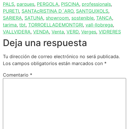
PALS
,
parques
,
PERGOLA
,
PISCINA
,
professionals
,
PURETI
,
SANTAcRISTINA D´ARO
,
SANTGUIXOLS
,
SARIERA
,
SATUNA
,
showroom
,
sostenible
,
TANCA
,
tarima
,
tbt
,
TORROELLADEMONTGRI
,
vall-llobrega
,
VALLVIDERA
,
VENDA
,
Venta
,
VERD
,
Verges
,
VIDRERES
Deja una respuesta
Tu dirección de correo electrónico no será publicada.
Los campos obligatorios están marcados con
*
Comentario
*