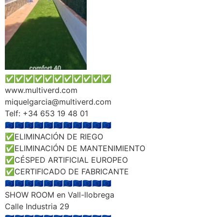
✅️✅️✅️✅️✅️✅️✅️✅️✅️✅️✅️
www.multiverd.com
miquelgarcia@multiverd.com
Telf: +34 653 19 48 01
🇪🇺🇪🇺🇪🇺🇪🇺🇪🇺🇪🇺🇪🇺🇪🇺🇪🇺🇪🇺🇪🇺
✅ELIMINACIÓN DE RIEGO
✅ELIMINACIÓN DE MANTENIMIENTO
✅CÉSPED ARTIFICIAL EUROPEO
✅CERTIFICADO DE FABRICANTE
🇪🇺🇪🇺🇪🇺🇪🇺🇪🇺🇪🇺🇪🇺🇪🇺🇪🇺🇪🇺🇪🇺
SHOW ROOM en Vall-llobrega
Calle Industria 29