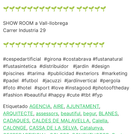
🌱🌱🌱🌱🌱🌱🌱🌱🌱🌱🌱🌱 🌱🌱🌱🌱🌱
SHOW ROOM a Vall-llobrega
Carrer Industria 29
🌱🌱🌱🌱🌱🌱🌱🌱🌱🌱🌱🌱🌱🌱🌱🌱🌱
#cespedartificial #girona #costabrava #fustanatural
#fustasintetica #distribuidor #jardin #design
#piscines #tarima #publicidad #exteriors #marketing
#padel #futbol #jacuzzi #jardínvertical #pergola
#foto #hotel #sport #love #instagood #photooftheday
#fashion #beautiful #happy #cute #tbt #fyp
Etiquetado
AGENCIA
,
AIRE
,
AJUNTAMENT
,
ARQUITECTE
,
assessors
,
beautiful
,
begur
,
BLANES
,
CADAQUES
,
CALDES DE MALAVELLA
,
Calella
,
CALONGE
,
CASSA DE LA SELVA
,
Catalunya
,