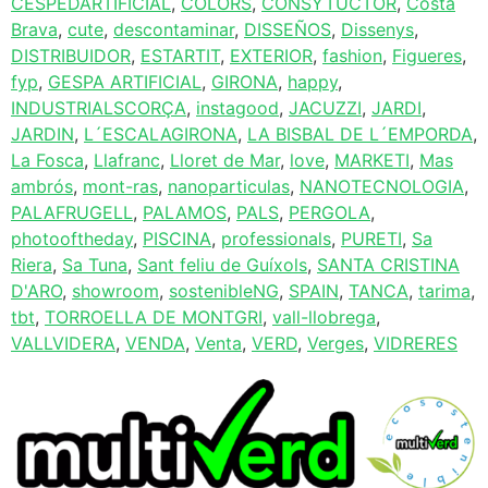
CESPEDARTIFICIAL
,
COLORS
,
CONSYTUCTOR
,
Costa
Brava
,
cute
,
descontaminar
,
DISSEÑOS
,
Dissenys
,
DISTRIBUIDOR
,
ESTARTIT
,
EXTERIOR
,
fashion
,
Figueres
,
fyp
,
GESPA ARTIFICIAL
,
GIRONA
,
happy
,
INDUSTRIALSCORÇA
,
instagood
,
JACUZZI
,
JARDI
,
JARDIN
,
L´ESCALAGIRONA
,
LA BISBAL DE L´EMPORDA
,
La Fosca
,
Llafranc
,
Lloret de Mar
,
love
,
MARKETI
,
Mas
ambrós
,
mont-ras
,
nanoparticulas
,
NANOTECNOLOGIA
,
PALAFRUGELL
,
PALAMOS
,
PALS
,
PERGOLA
,
photooftheday
,
PISCINA
,
professionals
,
PURETI
,
Sa
Riera
,
Sa Tuna
,
Sant feliu de Guíxols
,
SANTA CRISTINA
D'ARO
,
showroom
,
sostenibleNG
,
SPAIN
,
TANCA
,
tarima
,
tbt
,
TORROELLA DE MONTGRI
,
vall-llobrega
,
VALLVIDERA
,
VENDA
,
Venta
,
VERD
,
Verges
,
VIDRERES