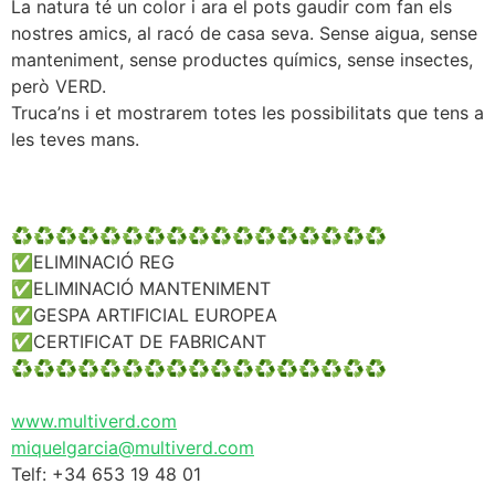
La natura té un color i ara el pots gaudir com fan els
nostres amics, al racó de casa seva. Sense aigua, sense
manteniment, sense productes químics, sense insectes,
però VERD.
Truca’ns i et mostrarem totes les possibilitats que tens a
les teves mans.
♻️♻️♻️♻️♻️♻️♻️♻️♻️♻️♻️♻️♻️♻️♻️♻️♻️
✅ELIMINACIÓ REG
✅ELIMINACIÓ MANTENIMENT
✅GESPA ARTIFICIAL EUROPEA
✅CERTIFICAT DE FABRICANT
♻️♻️♻️♻️♻️♻️♻️♻️♻️♻️♻️♻️♻️♻️♻️♻️♻️
www.multiverd.com
miquelgarcia@multiverd.com
Telf: +34 653 19 48 01