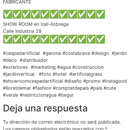
FABRICANTE
SHOW ROOM en Vall-llobrega
Calle Industria 29
#cespedartificial #gerona #costabrava #design #jardin
#deco #distribuidor
#exteriores #marketing #agua #construccion
#jardínvertical #foto #hotel #artificialgrass
#showroomcespedartificial #diseño #promo #instagood
#lloretdemar #fashion #comptatdepals #pals #cute
#verde #restriccionagua #begur
Deja una respuesta
Tu dirección de correo electrónico no será publicada.
Los campos obligatorios están marcados con
*