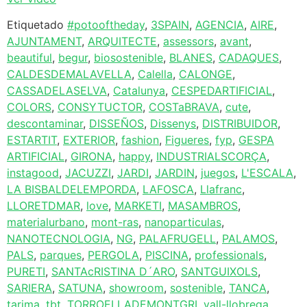
Etiquetado
#potooftheday
,
3SPAIN
,
AGENCIA
,
AIRE
,
AJUNTAMENT
,
ARQUITECTE
,
assessors
,
avant
,
beautiful
,
begur
,
biosostenible
,
BLANES
,
CADAQUES
,
CALDESDEMALAVELLA
,
Calella
,
CALONGE
,
CASSADELASELVA
,
Catalunya
,
CESPEDARTIFICIAL
,
COLORS
,
CONSYTUCTOR
,
COSTaBRAVA
,
cute
,
descontaminar
,
DISSEÑOS
,
Dissenys
,
DISTRIBUIDOR
,
ESTARTIT
,
EXTERIOR
,
fashion
,
Figueres
,
fyp
,
GESPA
ARTIFICIAL
,
GIRONA
,
happy
,
INDUSTRIALSCORÇA
,
instagood
,
JACUZZI
,
JARDI
,
JARDIN
,
juegos
,
L'ESCALA
,
LA BISBALDELEMPORDA
,
LAFOSCA
,
Llafranc
,
LLORETDMAR
,
love
,
MARKETI
,
MASAMBROS
,
materialurbano
,
mont-ras
,
nanoparticulas
,
NANOTECNOLOGIA
,
NG
,
PALAFRUGELL
,
PALAMOS
,
PALS
,
parques
,
PERGOLA
,
PISCINA
,
professionals
,
PURETI
,
SANTAcRISTINA D´ARO
,
SANTGUIXOLS
,
SARIERA
,
SATUNA
,
showroom
,
sostenible
,
TANCA
,
tarima
,
tbt
,
TORROELLADEMONTGRI
,
vall-llobrega
,