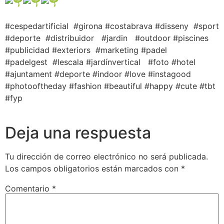
#cespedartificial #girona #costabrava #disseny #sport
#deporte #distribuidor #jardin #outdoor #piscines
#publicidad #exteriors #marketing #padel
#padelgest #lescala #jardínvertical #foto #hotel
#ajuntament #deporte #indoor #love #instagood
#photooftheday #fashion #beautiful #happy #cute #tbt
#fyp
Deja una respuesta
Tu dirección de correo electrónico no será publicada.
Los campos obligatorios están marcados con
*
Comentario
*