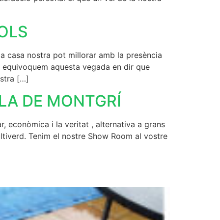
XOLS
asa nostra pot millorar amb la presència
ens equivoquem aquesta vegada en dir que
stra […]
LLA DE MONTGRÍ
onòmica i la veritat , alternativa a grans
ltiverd. Tenim el nostre Show Room al vostre