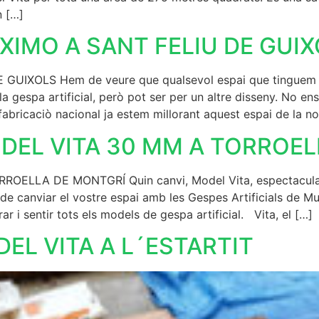
n […]
XIMO A SANT FELIU DE GUI
UIXOLS Hem de veure que qualsevol espai que tinguem a c
a gespa artificial, però pot ser per un altre disseny. No 
fabricaciò nacional ja estem millorant aquest espai de la no
ODEL VITA 30 MM A TORROE
LLA DE MONTGRÍ Quin canvi, Model Vita, espectacular, ec
e canviar el vostre espai amb les Gespes Artificials de Mu
r i sentir tots els models de gespa artificial. Vita, el […]
EL VITA A L´ESTARTIT