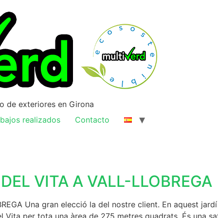
ño de exteriores en Girona
bajos realizados
Contacto
DEL VITA A VALL-LLOBREGA
 Una gran elecció la del nostre client. En aquest jardí d
del Vita per tota una àrea de 275 metres quadrats. És una sa