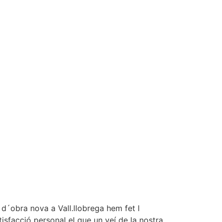
´obra nova a Vall.llobrega hem fet l
tisfacció personal el que un veí de la nostra