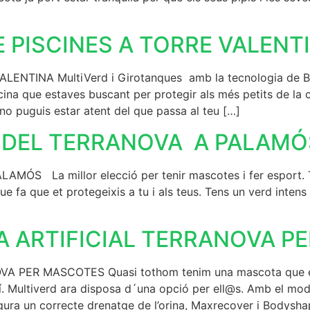
 PISCINES A TORRE VALENT
TINA MultiVerd i Girotanques amb la tecnologia de Babys
na que estaves buscant per protegir als més petits de la c
 no puguis estar atent del que passa al teu […]
MODEL TERRANOVA A PALAMÓ
 La millor elecció per tenir mascotes i fer esport. Te
ue fa que et protegeixis a tu i als teus. Tens un verd inten
A ARTIFICIAL TERRANOVA P
PER MASCOTES Quasi tothom tenim una mascota que ens 
sí. Multiverd ara disposa d´una opció per ell@s. Amb el m
ura un correcte drenatge de l’orina, Maxrecover i Bodysha