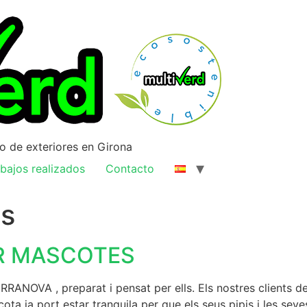
ño de exteriores en Girona
bajos realizados
Contacto
s
ER MASCOTES
A , preparat i pensat per ells. Els nostres clients de Sa
cota ja port estar tranquila per que els seus pipis i les se