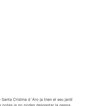
nta Cristina d´Aro ja tnen el seu jardí
ves potes ja no poden desgastar la gespa