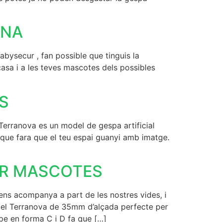
INA
ecur , fan possible que tinguis la
asa i a les teves mascotes dels possibles
S
rranova es un model de gespa artificial
s que fara que el teu espai guanyi amb imatge.
ER MASCOTES
acompanya a part de les nostres vides, i
odel Terranova de 35mm d’alçada perfecte per
pe en forma C i D fa que […]