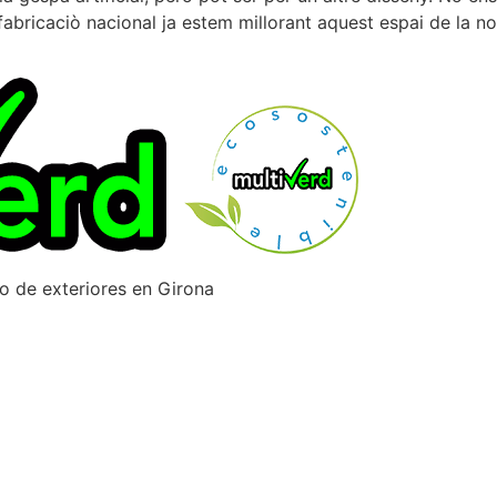
fabricaciò nacional ja estem millorant aquest espai de la no
ño de exteriores en Girona