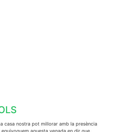
XOLS
asa nostra pot millorar amb la presència
ens equivoquem aquesta vegada en dir que