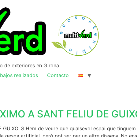
ño de exteriores en Girona
bajos realizados
Contacto
XIMO A SANT FELIU DE GUI
UIXOLS Hem de veure que qualsevol espai que tinguem a c
a gespa artificial, però pot ser per un altre disseny. No 