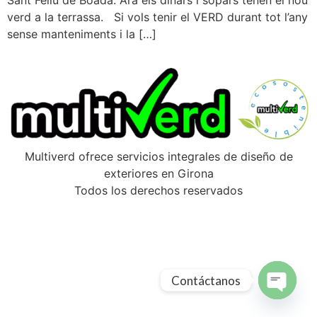
Sant Feliu de Boada. Ara els dinars i sopars tenen el nou
verd a la terrassa. Si vols tenir el VERD durant tot l’any
sense manteniments i la […]
Multiverd ofrece servicios integrales de diseño de
exteriores en Girona
Todos los derechos reservados
Contáctanos
Open ch