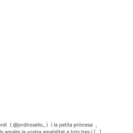
 ( @jordirosello_ ) i la petita princesa ,
 agraïm la vostra amabilitat a tots tres i […]