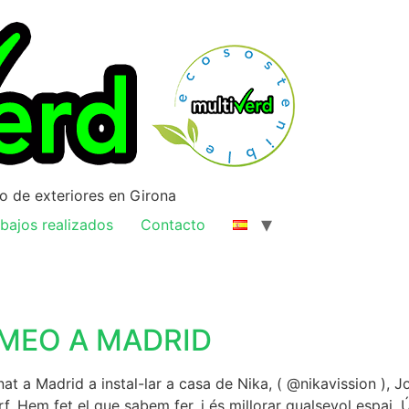
ño de exteriores en Girona
bajos realizados
Contacto
OMEO A MADRID
adrid a instal-lar a casa de Nika, ( @nikavission ), Jordi
. Hem fet el que sabem fer, i és millorar qualsevol espai. Ús