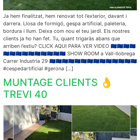
Ja hem finalitzat, hem renovat tot l’exterior, davant i
darrera. Llosa de formigó, gespa artificial, paleteria,
bordura i llum. Deixa com nou el teu jardí. Els nostres
clients ja ho han fet. Tu, quant trigaràs abans que
arriben l’estiu? CLICK AQUI PARA VER VIDEO 🇪🇺🇪🇺🇪🇺🇪🇺
🇪🇺🇪🇺🇪🇺🇪🇺🇪🇺🇪🇺🇪🇺🇪🇺🇪🇺🇪🇺 SHOW ROOM a Vall-llobrega
Carrer Industria 29 🇪🇺🇪🇺🇪🇺🇪🇺🇪🇺🇪🇺🇪🇺🇪🇺🇪🇺🇪🇺🇪🇺🇪🇺🇪🇺🇪🇺
#cespedartificial #gerona […]
MUNTAGE CLIENTS 👌
TREVI 40