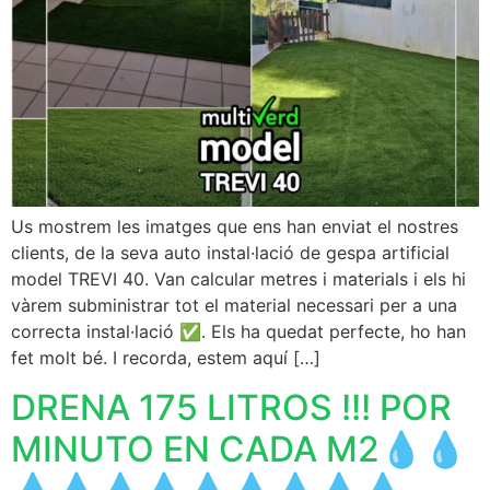
Us mostrem les imatges que ens han enviat el nostres
clients, de la seva auto instal·lació de gespa artificial
model TREVI 40. Van calcular metres i materials i els hi
vàrem subministrar tot el material necessari per a una
correcta instal·lació ✅️. Els ha quedat perfecte, ho han
fet molt bé. I recorda, estem aquí […]
DRENA 175 LITROS !!! POR
MINUTO EN CADA M2💧💧