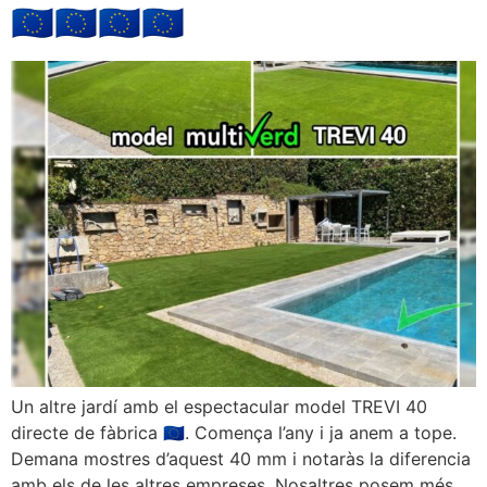
🇪🇺🇪🇺🇪🇺🇪🇺
Un altre jardí amb el espectacular model TREVI 40
directe de fàbrica 🇪🇺. Comença l’any i ja anem a tope.
Demana mostres d’aquest 40 mm i notaràs la diferencia
amb els de les altres empreses. Nosaltres posem més