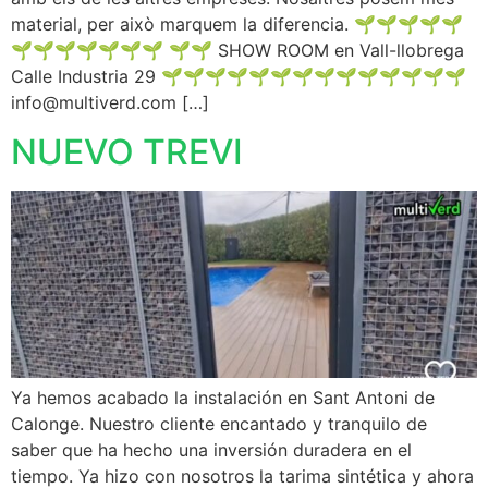
material, per això marquem la diferencia. 🌱🌱🌱🌱🌱
🌱🌱🌱🌱🌱🌱🌱 🌱🌱 SHOW ROOM en Vall-llobrega
Calle Industria 29 🌱🌱🌱🌱🌱🌱🌱🌱🌱🌱🌱🌱🌱🌱
info@multiverd.com […]
NUEVO TREVI
Ya hemos acabado la instalación en Sant Antoni de
Calonge. Nuestro cliente encantado y tranquilo de
saber que ha hecho una inversión duradera en el
tiempo. Ya hizo con nosotros la tarima sintética y ahora