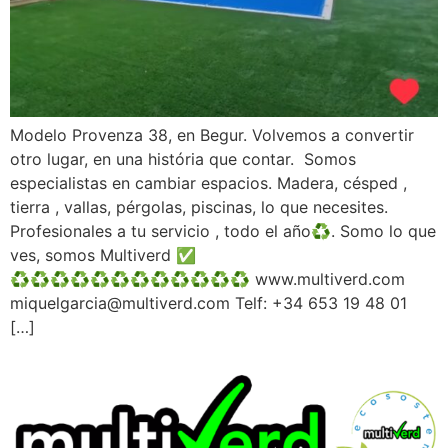
Modelo Provenza 38, en Begur. Volvemos a convertir
otro lugar, en una história que contar. Somos
especialistas en cambiar espacios. Madera, césped ,
tierra , vallas, pérgolas, piscinas, lo que necesites.
Profesionales a tu servicio , todo el año♻️. Somo lo que
ves, somos Multiverd ✅️
♻️♻️♻️♻️♻️♻️♻️♻️♻️♻️♻️♻️ www.multiverd.com
miquelgarcia@multiverd.com Telf: +34 653 19 48 01
[…]