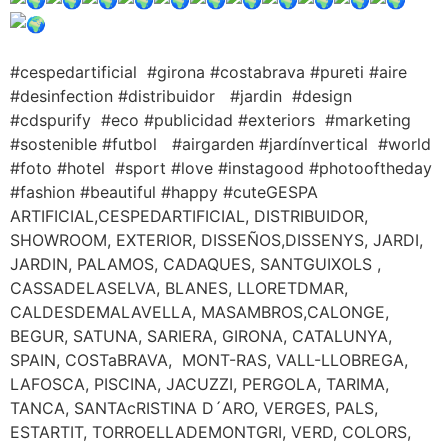
#cespedartificial #girona #costabrava #pureti #aire
#desinfection #distribuidor #jardin #design
#cdspurify #eco #publicidad #exteriors #marketing
#sostenible #futbol #airgarden #jardínvertical #world
#foto #hotel #sport #love #instagood #photooftheday
#fashion #beautiful #happy #cuteGESPA
ARTIFICIAL,CESPEDARTIFICIAL, DISTRIBUIDOR,
SHOWROOM, EXTERIOR, DISSEÑOS,DISSENYS, JARDI,
JARDIN, PALAMOS, CADAQUES, SANTGUIXOLS ,
CASSADELASELVA, BLANES, LLORETDMAR,
CALDESDEMALAVELLA, MASAMBROS,CALONGE,
BEGUR, SATUNA, SARIERA, GIRONA, CATALUNYA,
SPAIN, COSTaBRAVA, MONT-RAS, VALL-LLOBREGA,
LAFOSCA, PISCINA, JACUZZI, PERGOLA, TARIMA,
TANCA, SANTAcRISTINA D´ARO, VERGES, PALS,
ESTARTIT, TORROELLADEMONTGRI, VERD, COLORS,