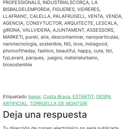
PROFESSIONALS, INDUSTRIALSCORÇA, LA
BISBALDELEMPORDA, FIGUERES, VIDRERES,
LLAFRANC, CALELLA, PALAFRUGELL, VENTA, VENDA,
AGENCIA, CONSYTUCTOR, ARQUITECTE, LESCALA,
gIRONA, VALLVIDERA, AJUNTAMENT, ASSESSORS,
MARKETI, pureti, aire, descontaminar, nanoparticulas,
nanotecnología, sostenible, NG, love, instagood,
photooftheday, fashion, beautiful, happy, cute, tbt,
fyp,avant, parques, juegos, materialurbano,
biosostenible
Etiquetado
begur
,
Costa Brava
,
ESTARTIT
,
GESPA
ARTIFICIAL
,
TORROELLA DE MONTGRI
Deja una respuesta
Tu dirección de correo electrónico no será publicada.