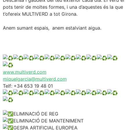
Descansa i gaudeix del teu exterior cada dia. El verd el
pots tenir de moltes formes, i una d’aquestes és la que
t’ofereix MULTIVERD a tot Girona.
Anem sumant espais, anem estalviant aigua.
www.multiverd.com
miquelgarcia@multiverd.com
Telf: +34 653 19 48 01
ELIMINACIÓ DE REG
ELIMINACIÓ DE MANTENIMENT
GESPA ARTIFICIAL EUROPEA