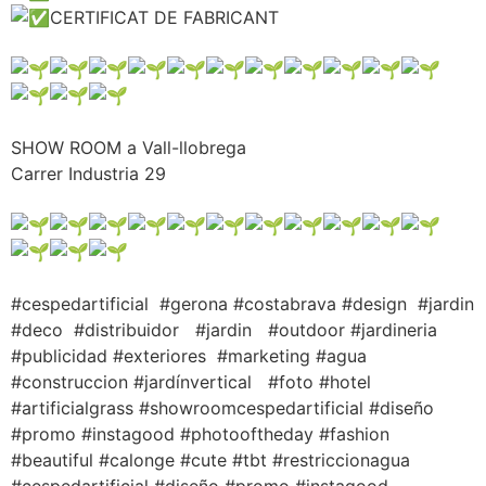
CERTIFICAT DE FABRICANT
SHOW ROOM a Vall-llobrega
Carrer Industria 29
#cespedartificial #gerona #costabrava #design #jardin
#deco #distribuidor #jardin #outdoor #jardineria
#publicidad #exteriores #marketing #agua
#construccion #jardínvertical #foto #hotel
#artificialgrass #showroomcespedartificial #diseño
#promo #instagood #photooftheday #fashion
#beautiful #calonge #cute #tbt #restriccionagua