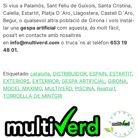
Si vius a Palamós, Sant Feliu de Guíxols, Santa Cristina,
Calella, Estartit, Platja D´Aro, Llagostera, Castell D´Aro,
Begur, o qualsevol altra població de Girona i vols instal-
lar una
gespa artificial
com aquesta, és molt fàcil,
posa’t en contacte amb nosaltres
en
info@multiverd.com
o truca´ns al telèfon
653 19
48 01.
Etiquetado
cataluña
,
DISTRIBUIDOR
,
ESPAIN
,
ESTARTIT
,
EXTERIORS
,
EXTERIROR
,
GESPA ARTIFICIAL
,
GIRONA
,
MODEL MAXIMO
,
MULTIVERD
,
PISCINA
,
Realturf
,
TORROELLA DE MINTGRI