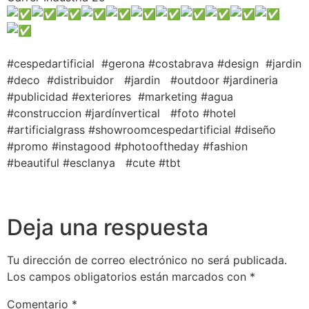
#cespedartificial #gerona #costabrava #design #jardin
#deco #distribuidor #jardin #outdoor #jardineria
#publicidad #exteriores #marketing #agua
#construccion #jardínvertical #foto #hotel
#artificialgrass #showroomcespedartificial #diseño
#promo #instagood #photooftheday #fashion
#beautiful #esclanya #cute #tbt
Deja una respuesta
Tu dirección de correo electrónico no será publicada.
Los campos obligatorios están marcados con
*
Comentario
*