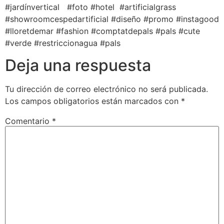
#jardínvertical #foto #hotel #artificialgrass
#showroomcespedartificial #diseño #promo #instagood
#lloretdemar #fashion #comptatdepals #pals #cute
#verde #restriccionagua #pals
Deja una respuesta
Tu dirección de correo electrónico no será publicada.
Los campos obligatorios están marcados con
*
Comentario
*