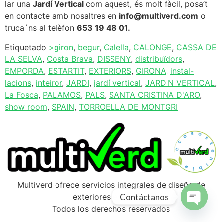
lar una
Jardí Vertical
com aquest, és molt fàcil, posa’t
en contacte amb nosaltres en
info@multiverd.com
o
truca´ns al telèfon
653 19 48 01.
Etiquetado
>giron
,
begur
,
Calella
,
CALONGE
,
CASSA DE
LA SELVA
,
Costa Brava
,
DISSENY
,
distribuïdors
,
EMPORDA
,
ESTARTIT
,
EXTERIORS
,
GIRONA
,
instal-
lacions
,
inteiror
,
JARDI
,
jardí vertical
,
JARDIN VERTICAL
,
La Fosca
,
PALAMOS
,
PALS
,
SANTA CRISTINA D'ARO
,
show room
,
SPAIN
,
TORROELLA DE MONTGRI
Multiverd ofrece servicios integrales de diseño de
Contáctanos
exteriores en Girona
Todos los derechos reservados
Open ch