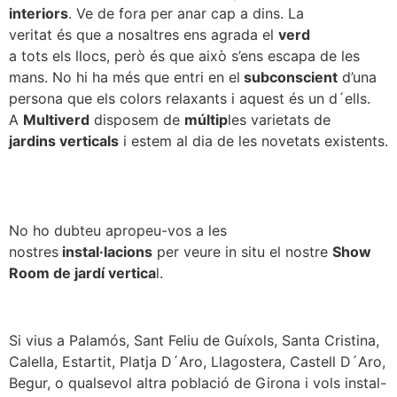
interiors
. Ve de fora per anar cap a dins. La
veritat és que a nosaltres ens agrada el
verd
a tots els llocs, però és que això s’ens escapa de les
mans. No hi ha més que entri en el
subconscient
d’una
persona que els colors relaxants i aquest és un d´ells.
A
Multiverd
disposem de
múltip
les varietats de
jardins verticals
i estem al dia de les novetats existents.
No ho dubteu apropeu-vos a les
nostres
instal·lacions
per veure in situ el nostre
Show
Room de jardí vertica
l.
Si vius a Palamós, Sant Feliu de Guíxols, Santa Cristina,
Calella, Estartit, Platja D´Aro, Llagostera, Castell D´Aro,
Begur, o qualsevol altra població de Girona i vols instal-