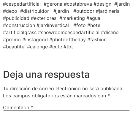
#cespedartificial #gerona #costabrava #design #jardin
#deco #distribuidor #jardin #outdoor #jardineria
#publicidad #exteriores #marketing #agua
#construccion #jardínvertical #foto #hotel
#artificialgrass #showroomcespedartificial #diseño
#promo #instagood #photooftheday #fashion
#beautiful #calonge #cute #tbt
Deja una respuesta
Tu dirección de correo electrónico no será publicada.
Los campos obligatorios están marcados con
*
Comentario
*