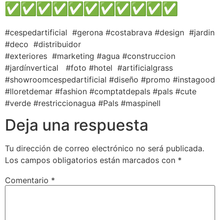
#cespedartificial #gerona #costabrava #design #jardin
#deco #distribuidor
#exteriores #marketing #agua #construccion
#jardínvertical #foto #hotel #artificialgrass
#showroomcespedartificial #diseño #promo #instagood
#lloretdemar #fashion #comptatdepals #pals #cute
#verde #restriccionagua #Pals #maspinell
Deja una respuesta
Tu dirección de correo electrónico no será publicada.
Los campos obligatorios están marcados con
*
Comentario
*