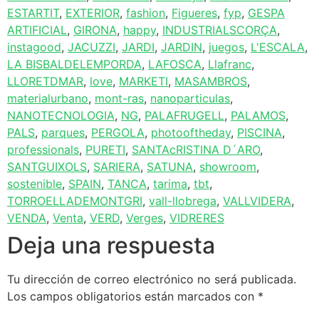
ESTARTIT
,
EXTERIOR
,
fashion
,
Figueres
,
fyp
,
GESPA
ARTIFICIAL
,
GIRONA
,
happy
,
INDUSTRIALSCORÇA
,
instagood
,
JACUZZI
,
JARDI
,
JARDIN
,
juegos
,
L'ESCALA
,
LA BISBALDELEMPORDA
,
LAFOSCA
,
Llafranc
,
LLORETDMAR
,
love
,
MARKETI
,
MASAMBROS
,
materialurbano
,
mont-ras
,
nanoparticulas
,
NANOTECNOLOGIA
,
NG
,
PALAFRUGELL
,
PALAMOS
,
PALS
,
parques
,
PERGOLA
,
photooftheday
,
PISCINA
,
professionals
,
PURETI
,
SANTAcRISTINA D´ARO
,
SANTGUIXOLS
,
SARIERA
,
SATUNA
,
showroom
,
sostenible
,
SPAIN
,
TANCA
,
tarima
,
tbt
,
TORROELLADEMONTGRI
,
vall-llobrega
,
VALLVIDERA
,
VENDA
,
Venta
,
VERD
,
Verges
,
VIDRERES
Deja una respuesta
Tu dirección de correo electrónico no será publicada.
Los campos obligatorios están marcados con
*