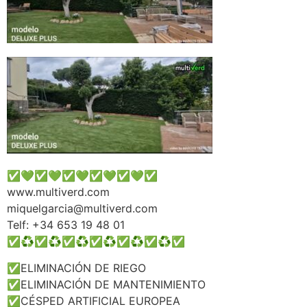
✅️💚✅️💚✅️💚✅️💚✅️💚✅️
www.multiverd.com
miquelgarcia@multiverd.com
Telf: +34 653 19 48 01
✅️♻️✅️♻️✅️♻️✅️♻️✅️♻️✅️♻️✅️
✅ELIMINACIÓN DE RIEGO
✅ELIMINACIÓN DE MANTENIMIENTO
✅CÉSPED ARTIFICIAL EUROPEA