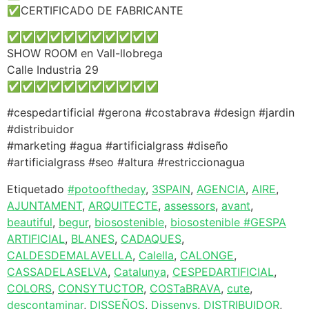
✅CERTIFICADO DE FABRICANTE
✅️✅️✅️✅️✅️✅️✅️✅️✅️✅️✅️
SHOW ROOM en Vall-llobrega
Calle Industria 29
✅️✅️✅️✅️✅️✅️✅️✅️✅️✅️✅️
#cespedartificial #gerona #costabrava #design #jardin
#distribuidor
#marketing #agua #artificialgrass #diseño
#artificialgrass #seo #altura #restriccionagua
Etiquetado
#potooftheday
,
3SPAIN
,
AGENCIA
,
AIRE
,
AJUNTAMENT
,
ARQUITECTE
,
assessors
,
avant
,
beautiful
,
begur
,
biosostenible
,
biosostenible #GESPA
ARTIFICIAL
,
BLANES
,
CADAQUES
,
CALDESDEMALAVELLA
,
Calella
,
CALONGE
,
CASSADELASELVA
,
Catalunya
,
CESPEDARTIFICIAL
,
COLORS
,
CONSYTUCTOR
,
COSTaBRAVA
,
cute
,
descontaminar
,
DISSEÑOS
,
Dissenys
,
DISTRIBUIDOR
,