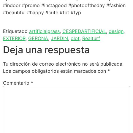
#indoor #promo #instagood #photooftheday #fashion
#beautiful #happy #cute #tbt #fyp
Etiquetado
artificialgrass
,
CESPEDARTIFICIAL
,
design
,
EXTERIOR
,
GERONA
,
JARDIN
,
olot
,
Realturf
Deja una respuesta
Tu dirección de correo electrónico no será publicada.
Los campos obligatorios están marcados con
*
Comentario
*