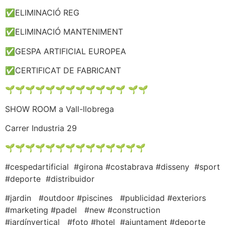
✅ELIMINACIÓ REG
✅ELIMINACIÓ MANTENIMENT
✅GESPA ARTIFICIAL EUROPEA
✅CERTIFICAT DE FABRICANT
🌱🌱🌱🌱🌱🌱🌱🌱🌱🌱🌱🌱 🌱🌱
SHOW ROOM a Vall-llobrega
Carrer Industria 29
🌱🌱🌱🌱🌱🌱🌱🌱🌱🌱🌱🌱🌱🌱
#cespedartificial #girona #costabrava #disseny #sport
#deporte #distribuidor
#jardin #outdoor #piscines #publicidad #exteriors
#marketing #padel #new #construction
#jardínvertical #foto #hotel #ajuntament #deporte