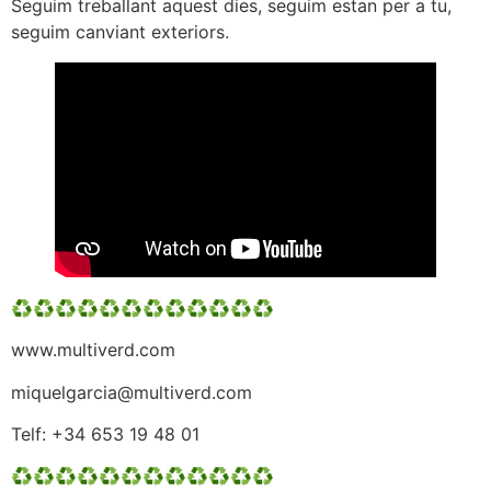
Seguim treballant aquest dies, seguim estan per a tu,
seguim canviant exteriors.
♻️♻️♻️♻️♻️♻️♻️♻️♻️♻️♻️♻️
www.multiverd.com
miquelgarcia@multiverd.com
Telf: +34 653 19 48 01
♻️♻️♻️♻️♻️♻️♻️♻️♻️♻️♻️♻️