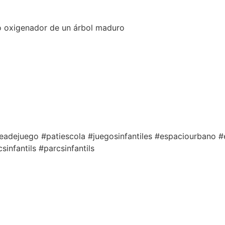
o oxigenador de un árbol maduro
areadejuego #patiescola #juegosinfantiles #espaciourbano
infantils #parcsinfantils