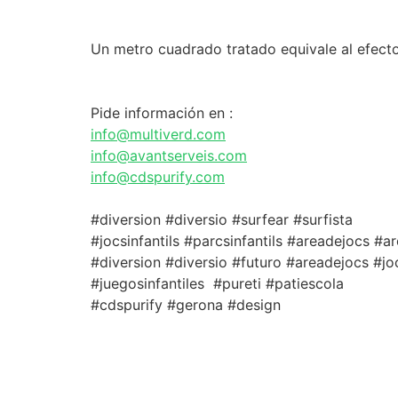
Un metro cuadrado tratado equivale al efect
Pide información en :
info@multiverd.com
info@avantserveis.com
info@cdspurify.com
#diversion #diversio #surfear #surfista
#jocsinfantils #parcsinfantils #areadejocs #
#diversion #diversio #futuro #areadejocs #jocs
#juegosinfantiles #pureti #patiescola
#cdspurify #gerona #design