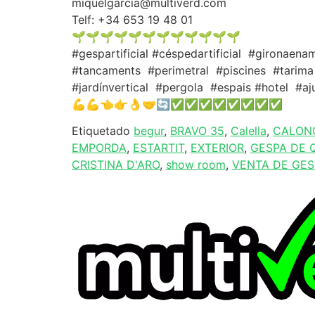
miquelgarcia@multiverd.com
Telf: +34 653 19 48 01
🌱🌱🌱🌱🌱🌱🌱🌱🌱🌱🌱🌱
#gespartificial #céspedartificial #gironaena
#tancaments #perimetral #piscines #tarima 
#jardínvertical #pergola #espais #hotel #a
💪💪👈👉👌🤝🔄✅✅✅✅✅✅✅✅
Etiquetado
begur
,
BRAVO 35
,
Calella
,
CALON
EMPORDA
,
ESTARTIT
,
EXTERIOR
,
GESPA DE 
CRISTINA D'ARO
,
show room
,
VENTA DE GESP