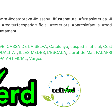
mora #costabrava #disseny #fustanatural #fustasintetica #
#realturfcespedartificial #exteriors #parcsinfantils #p
juntament
GE
,
CASSA DE LA SELVA
,
Catalunya
,
cesped artificial
,
Cost
QUALITAT
,
ILLES MEDES
,
L'ESCALA
,
Lloret de Mar
,
PALAFR
A ARTIFICIAL
,
Verges