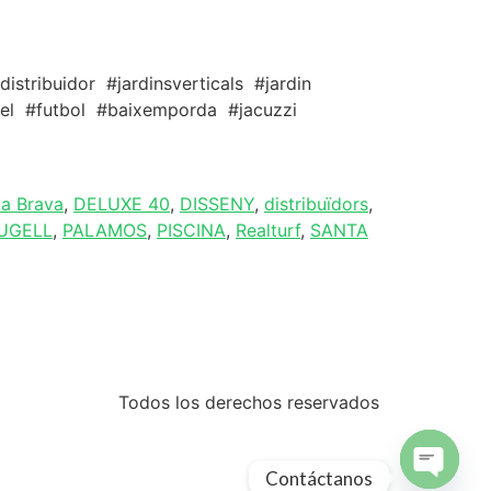
distribuidor #jardinsverticals #jardin
adel #futbol #baixemporda #jacuzzi
a Brava
,
DELUXE 40
,
DISSENY
,
distribuïdors
,
UGELL
,
PALAMOS
,
PISCINA
,
Realturf
,
SANTA
Todos los derechos reservados
Contáctanos