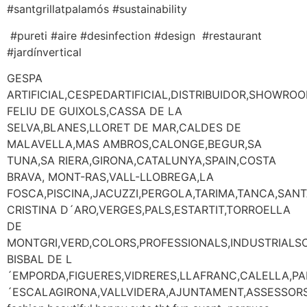
#santgrillatpalamós #sustainability
#pureti #aire #desinfection #design #restaurant
#jardínvertical
GESPA
ARTIFICIAL,CESPEDARTIFICIAL,DISTRIBUIDOR,SHOWRO
FELIU DE GUIXOLS,CASSA DE LA
SELVA,BLANES,LLORET DE MAR,CALDES DE
MALAVELLA,MAS AMBROS,CALONGE,BEGUR,SA
TUNA,SA RIERA,GIRONA,CATALUNYA,SPAIN,COSTA
BRAVA, MONT-RAS,VALL-LLOBREGA,LA
FOSCA,PISCINA,JACUZZI,PERGOLA,TARIMA,TANCA,SAN
CRISTINA D´ARO,VERGES,PALS,ESTARTIT,TORROELLA
DE
MONTGRI,VERD,COLORS,PROFESSIONALS,INDUSTRIALS
BISBAL DE L
´EMPORDA,FIGUERES,VIDRERES,LLAFRANC,CALELLA,P
´ESCALAGIRONA,VALLVIDERA,AJUNTAMENT,ASSESSORS,MARKE