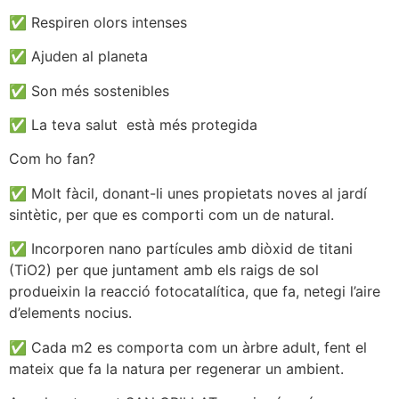
✅️ Respiren olors intenses
✅️ Ajuden al planeta
✅️ Son més sostenibles
✅️ La teva salut està més protegida
Com ho fan?
✅️ Molt fàcil, donant-li unes propietats noves al jardí
sintètic, per que es comporti com un de natural.
✅️ Incorporen nano partícules amb diòxid de titani
(TiO2) per que juntament amb els raigs de sol
produeixin la reacció fotocatalítica, que fa, netegi l’aire
d’elements nocius.
✅️ Cada m2 es comporta com un àrbre adult, fent el
mateix que fa la natura per regenerar un ambient.