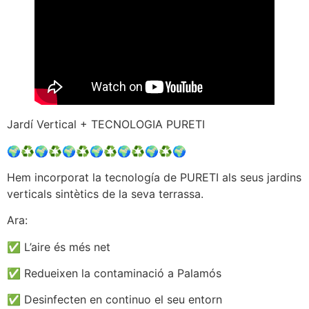
Jardí Vertical + TECNOLOGIA PURETI
🌍♻️🌍♻️🌍♻️🌍♻️🌍♻️🌍♻️🌍
Hem incorporat la tecnología de PURETI als seus jardins
verticals sintètics de la seva terrassa.
Ara:
✅️ L’aire és més net
✅️ Redueixen la contaminació a Palamós
✅️ Desinfecten en continuo el seu entorn