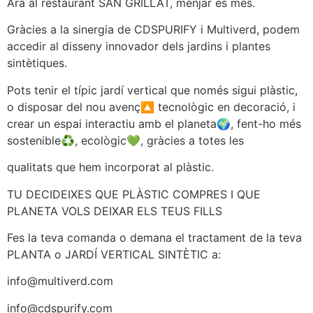
Ara al restaurant SAN GRILLAT, menjar és més.
Gràcies a la sinergia de CDSPURIFY i Multiverd, podem
accedir al disseny innovador dels jardins i plantes
sintètiques.
Pots tenir el típic jardí vertical que només sigui plàstic,
o disposar del nou avenç🔼 tecnològic en decoració, i
crear un espai interactiu amb el planeta🌍, fent-ho més
sostenible♻️, ecològic💚, gràcies a totes les
qualitats que hem incorporat al plàstic.
TU DECIDEIXES QUE PLÀSTIC COMPRES I QUE
PLANETA VOLS DEIXAR ELS TEUS FILLS
Fes la teva comanda o demana el tractament de la teva
PLANTA o JARDÍ VERTICAL SINTÈTIC a:
info@multiverd.com
info@cdspurify.com