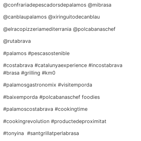
@confrariadepescadorsdepalamos @mibrasa
@canblaupalamos @xiringuitodecanblau
@elracopizzeriamediterrania @polcabanaschef
@rutabrava
#palamos #pescasostenible
#costabrava #catalunyaexperience #incostabrava
#brasa #grilling #km0
#palamosgastronomix #visitemporda
#baixemporda #polcabanaschef foodies
#palamoscostabrava #cookingtime
#cookingrevolution #productedeproximitat
#tonyina #santgrillatperlabrasa