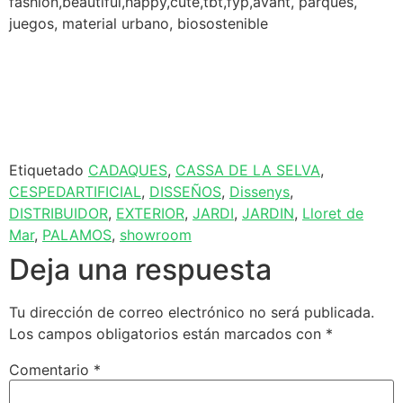
fashion,beautiful,happy,cute,tbt,fyp,avant, parques,
juegos, material urbano, biosostenible
Etiquetado
CADAQUES
,
CASSA DE LA SELVA
,
CESPEDARTIFICIAL
,
DISSEÑOS
,
Dissenys
,
DISTRIBUIDOR
,
EXTERIOR
,
JARDI
,
JARDIN
,
Lloret de
Mar
,
PALAMOS
,
showroom
Deja una respuesta
Tu dirección de correo electrónico no será publicada.
Los campos obligatorios están marcados con
*
Comentario
*