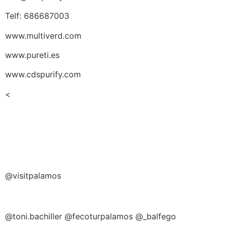
Telf: 686687003
www.multiverd.com
www.pureti.es
www.cdspurify.com
<
@visitpalamos
@toni.bachiller @fecoturpalamos @_balfego