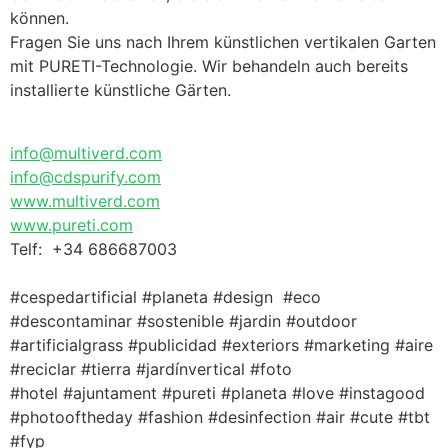
können.
Fragen Sie uns nach Ihrem künstlichen vertikalen Garten
mit PURETI-Technologie. Wir behandeln auch bereits
installierte künstliche Gärten.
info@multiverd.com
info@cdspurify.com
www.multiverd.com
www.pureti.com
Telf: +34 686687003
#cespedartificial #planeta #design #eco
#descontaminar #sostenible #jardin #outdoor
#artificialgrass #publicidad #exteriors #marketing #aire
#reciclar #tierra #jardínvertical #foto
#hotel #ajuntament #pureti #planeta #love #instagood
#photooftheday #fashion #desinfection #air #cute #tbt
#fyp