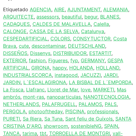
Etiquetado
AGENCIA
,
AIRE
,
AJUNTAMENT
,
ALEMANIA
,
ARQUITECTE
,
assessors
,
beautiful
,
begur
,
BLANES
,
CADAQUES
,
CALDES DE MALAVELLA
,
Calella
,
CALONGE
,
CASSA DE LA SELVA
,
Catalunya
,
CESPEDARTIFICIAL
,
COLORS
,
CONSYTUCTOR
,
Costa
Brava
,
cute
,
descontaminar
,
DEUTSCHLAND
,
DISSEÑOS
,
Dissenys
,
DISTRIBUIDOR
,
ESTARTIT
,
EXTERIOR
,
fashion
,
Figueres
,
fyp
,
GERMANY
,
GESPA
ARTIFICIAL
,
GIRONA
,
happy
,
HOLANDA
,
HOLLAND
,
INDUSTRIALSCORÇA
,
instagood
,
JACUZZI
,
JARDI
,
JARDIN
,
L´ESCALAGIRONA
,
LA BISBAL DE L´EMPORDA
,
La Fosca
,
Llafranc
,
Lloret de Mar
,
love
,
MARKETI
,
Mas
ambrós
,
mont-ras
,
nanoparticulas
,
NANOTECNOLOGIA
,
NETHERLANDS
,
PALAFRUGELL
,
PALAMOS
,
PALS
,
PERGOLA
,
photooftheday
,
PISCINA
,
professionals
,
PURETI
,
Sa Riera
,
Sa Tuna
,
Sant feliu de Guíxols
,
SANTA
CRISTINA D'ARO
,
showroom
,
sostenibleNG
,
SPAIN
,
TANCA
,
tarima
,
tbt
,
TORROELLA DE MONTGRI
,
vall-