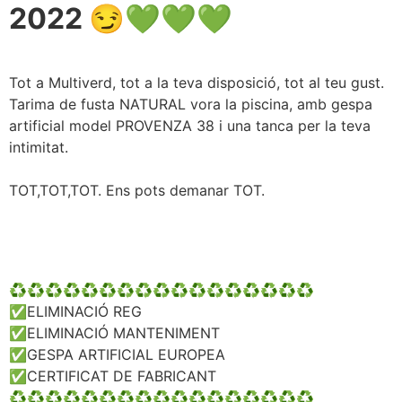
2022 😏💚💚💚
Tot a Multiverd, tot a la teva disposició, tot al teu gust.
Tarima de fusta NATURAL vora la piscina, amb gespa
artificial model PROVENZA 38 i una tanca per la teva
intimitat.
TOT,TOT,TOT. Ens pots demanar TOT.
♻️♻️♻️♻️♻️♻️♻️♻️♻️♻️♻️♻️♻️♻️♻️♻️♻️
✅ELIMINACIÓ REG
✅ELIMINACIÓ MANTENIMENT
✅GESPA ARTIFICIAL EUROPEA
✅CERTIFICAT DE FABRICANT
♻️♻️♻️♻️♻️♻️♻️♻️♻️♻️♻️♻️♻️♻️♻️♻️♻️