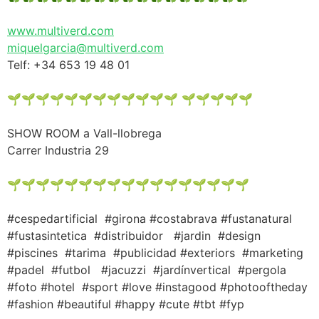
www.multiverd.com
miquelgarcia@multiverd.com
Telf: +34 653 19 48 01
🌱🌱🌱🌱🌱🌱🌱🌱🌱🌱🌱🌱 🌱🌱🌱🌱🌱
SHOW ROOM a Vall-llobrega
Carrer Industria 29
🌱🌱🌱🌱🌱🌱🌱🌱🌱🌱🌱🌱🌱🌱🌱🌱🌱
#cespedartificial #girona #costabrava #fustanatural
#fustasintetica #distribuidor #jardin #design
#piscines #tarima #publicidad #exteriors #marketing
#padel #futbol #jacuzzi #jardínvertical #pergola
#foto #hotel #sport #love #instagood #photooftheday
#fashion #beautiful #happy #cute #tbt #fyp