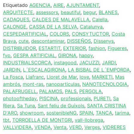
Etiquetado
AGENCIA
,
AIRE
,
AJUNTAMENT
,
ARQUITECTE
,
assessors
,
beautiful
,
begur
,
BLANES
,
CADAQUES
,
CALDES DE MALAVELLA
,
Calella
,
CALONGE
,
CASSA DE LA SELVA
,
Catalunya
,
CESPEDARTIFICIAL
,
COLORS
,
CONSYTUCTOR
,
Costa
Brava
,
cute
,
descontaminar
,
DISSEÑOS
,
Dissenys
,
DISTRIBUIDOR
,
ESTARTIT
,
EXTERIOR
,
fashion
,
Figueres
,
fyp
,
GESPA ARTIFICIAL
,
GIRONA
,
happy
,
INDUSTRIALSCORÇA
,
instagood
,
JACUZZI
,
JARDI
,
JARDIN
,
L´ESCALAGIRONA
,
LA BISBAL DE L´EMPORDA
,
La Fosca
,
Llafranc
,
Lloret de Mar
,
love
,
MARKETI
,
Mas
ambrós
,
mont-ras
,
nanoparticulas
,
NANOTECNOLOGIA
,
PALAFRUGELL
,
PALAMOS
,
PALS
,
PERGOLA
,
photooftheday
,
PISCINA
,
professionals
,
PURETI
,
Sa
Riera
,
Sa Tuna
,
Sant feliu de Guíxols
,
SANTA CRISTINA
D'ARO
,
showroom
,
sostenibleNG
,
SPAIN
,
TANCA
,
tarima
,
tbt
,
TORROELLA DE MONTGRI
,
vall-llobrega
,
VALLVIDERA
,
VENDA
,
Venta
,
VERD
,
Verges
,
VIDRERES