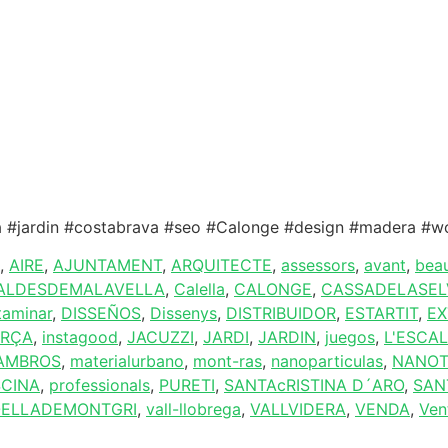
ina #jardin #costabrava #seo #Calonge #design #madera #
,
AIRE
,
AJUNTAMENT
,
ARQUITECTE
,
assessors
,
avant
,
beau
ALDESDEMALAVELLA
,
Calella
,
CALONGE
,
CASSADELASEL
taminar
,
DISSEÑOS
,
Dissenys
,
DISTRIBUIDOR
,
ESTARTIT
,
EX
ORÇA
,
instagood
,
JACUZZI
,
JARDI
,
JARDIN
,
juegos
,
L'ESCA
AMBROS
,
materialurbano
,
mont-ras
,
nanoparticulas
,
NANOT
SCINA
,
professionals
,
PURETI
,
SANTAcRISTINA D´ARO
,
SAN
ELLADEMONTGRI
,
vall-llobrega
,
VALLVIDERA
,
VENDA
,
Ven