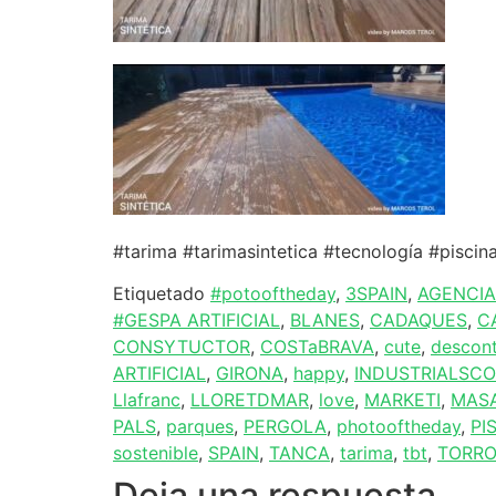
#tarima #tarimasintetica #tecnología #pisc
Etiquetado
#potooftheday
,
3SPAIN
,
AGENCIA
#GESPA ARTIFICIAL
,
BLANES
,
CADAQUES
,
C
CONSYTUCTOR
,
COSTaBRAVA
,
cute
,
descon
ARTIFICIAL
,
GIRONA
,
happy
,
INDUSTRIALSC
Llafranc
,
LLORETDMAR
,
love
,
MARKETI
,
MAS
PALS
,
parques
,
PERGOLA
,
photooftheday
,
PI
sostenible
,
SPAIN
,
TANCA
,
tarima
,
tbt
,
TORRO
Deja una respuesta