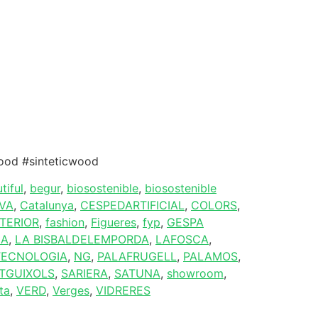
wood #sinteticwood
tiful
,
begur
,
biosostenible
,
biosostenible
VA
,
Catalunya
,
CESPEDARTIFICIAL
,
COLORS
,
TERIOR
,
fashion
,
Figueres
,
fyp
,
GESPA
LA
,
LA BISBALDELEMPORDA
,
LAFOSCA
,
ECNOLOGIA
,
NG
,
PALAFRUGELL
,
PALAMOS
,
TGUIXOLS
,
SARIERA
,
SATUNA
,
showroom
,
ta
,
VERD
,
Verges
,
VIDRERES