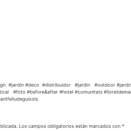
ign #jardin #deco #distribuidor #jardin #outdoor #jardi
tical #foto #before&after #hotel #comunitats #lloretdemar
antfeliudeguixols
blicada.
Los campos obligatorios están marcados con
*