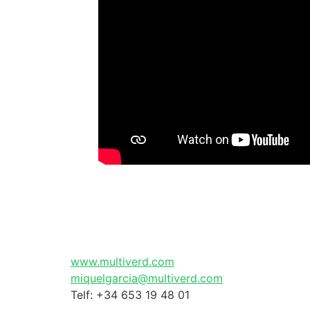
️ ️ ️ ️ ️ ️ ️ ️ ️ ️ ️ ️
www.multiverd.com
miquelgarcia@multiverd.com
Telf: +34 653 19 48 01