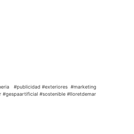
neria #publicidad #exteriores #marketing
 #gespaartificial #sostenible #lloretdemar