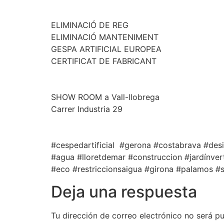
️ ️ ️ ️ ️ ️ ️ ️ ️ ️ ️ ️
ELIMINACIÓ DE REG
ELIMINACIÓ MANTENIMENT
GESPA ARTIFICIAL EUROPEA
CERTIFICAT DE FABRICANT
️ ️ ️ ️ ️ ️ ️ ️ ️ ️ ️ ️
SHOW ROOM a Vall-llobrega
Carrer Industria 29
️ ️ ️ ️ ️ ️ ️ ️ ️ ️ ️ ️
#cespedartificial #gerona #costabrava #des
#agua #lloretdemar #construccion #jardínver
#eco #restriccionsaigua #girona #palamos #s
Deja una respuesta
Tu dirección de correo electrónico no será pu