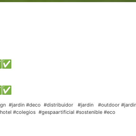
ign #jardin #deco #distribuidor #jardin #outdoor #jardi
hotel #colegios #gespaartificial #sostenible #eco