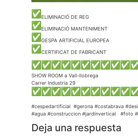
ELIMINACIÓ DE REG
ELIMINACIÓ MANTENIMENT
GESPA ARTIFICIAL EUROPEA
CERTIFICAT DE FABRICANT
SHOW ROOM a Vall-llobrega
Carrer Industria 29
#cespedartificial #gerona #costabrava #des
#agua #construccion #jardínvertical #foto #
Deja una respuesta