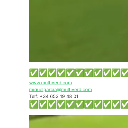
www.multiverd.com
miquelgarcia@multiverd.com
Telf: +34 653 19 48 01