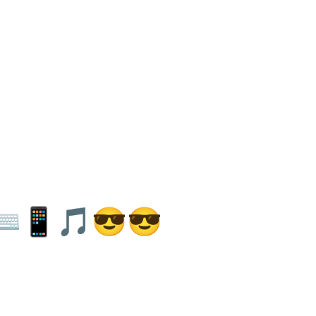
⌨📱🎵😎😎