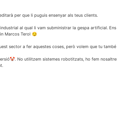
editarà per que li puguis ensenyar als teus clients.
dustrial al qual li vam subministrar la gespa artificial. En
in Marcos Terol 😏
uest sector a fer aquestes coses, però volem que tu també l
versió🤡. No utilitzem sistemes robotitzats, ho fem nosal
t.