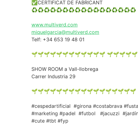
✅CERTIFICAT DE FABRICANT
♻️♻️♻️♻️♻️♻️♻️♻️♻️♻️♻️♻️♻️♻️♻️♻️♻️
www.multiverd.com
miquelgarcia@multiverd.com
Telf: +34 653 19 48 01
🌱🌱🌱🌱🌱🌱🌱🌱🌱🌱🌱🌱 🌱🌱🌱🌱🌱
SHOW ROOM a Vall-llobrega
Carrer Industria 29
🌱🌱🌱🌱🌱🌱🌱🌱🌱🌱🌱🌱🌱🌱🌱🌱🌱
#cespedartificial #girona #costabrava #fust
#marketing #padel #futbol #jacuzzi #jardín
#cute #tbt #fyp