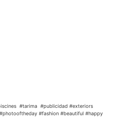
piscines #tarima #publicidad #exteriors
#photooftheday #fashion #beautiful #happy