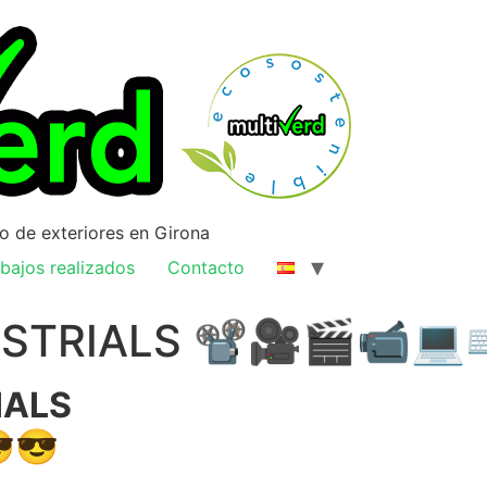
ño de exteriores en Girona
bajos realizados
Contacto
USTRIALS 📽🎥🎬📹
IALS
😎