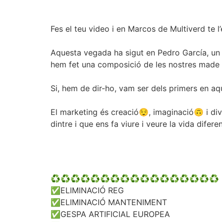
Fes el teu video i en Marcos de Multiverd te l’
Aquesta vegada ha sigut en Pedro García, un in
hem fet una composició de les nostres made 
Si, hem de dir-ho, vam ser dels primers en aq
El marketing és creació😌, imaginació🙃 i di
dintre i que ens fa viure i veure la vida diferen
♻️♻️♻️♻️♻️♻️♻️♻️♻️♻️♻️♻️♻️♻️♻️♻️♻️
✅ELIMINACIÓ REG
✅ELIMINACIÓ MANTENIMENT
✅GESPA ARTIFICIAL EUROPEA