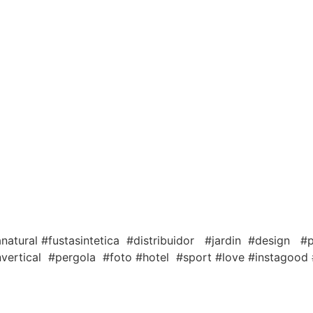
anatural #fustasintetica #distribuidor #jardin #design #
vertical #pergola #foto #hotel #sport #love #instagood 