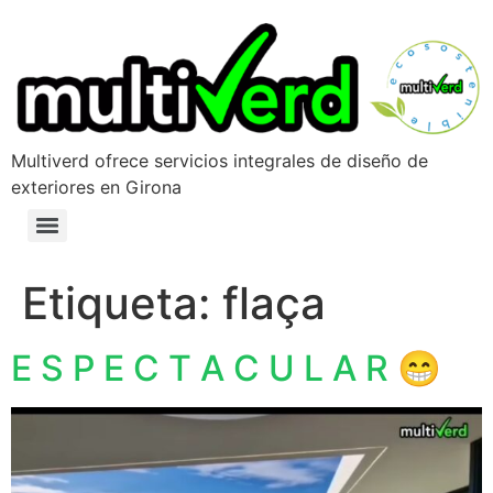
Multiverd ofrece servicios integrales de diseño de
exteriores en Girona
Etiqueta:
flaça
E S P E C T A C U L A R 😁