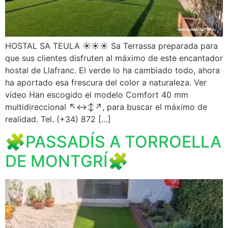
HOSTAL SA TEULA ☀️☀️☀️ Sa Terrassa preparada para
que sus clientes disfruten al máximo de este encantador
hostal de Llafranc. El verde lo ha cambiado todo, ahora
ha aportado esa frescura del color a naturaleza. Ver
vídeo Han escogido el modelo Comfort 40 mm
multidireccional ↖️↔️↕️↗️, para buscar el máximo de
realidad. Tel. (+34) 872 […]
🧩PASSADÍS A TORROELLA
DE MONTGRÍ🧩