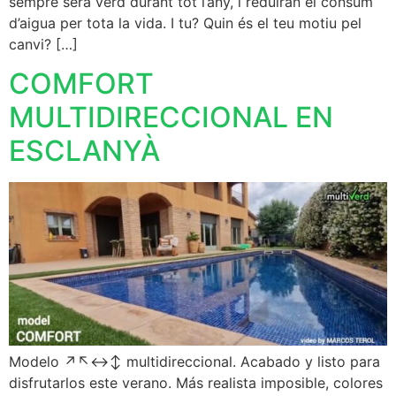
sempre serà verd durant tot l’any, i reduiran el consum
d’aigua per tota la vida. I tu? Quin és el teu motiu pel
canvi? […]
COMFORT
MULTIDIRECCIONAL EN
ESCLANYÀ
Modelo ↗️↖️↔️↕️ multidireccional. Acabado y listo para
disfrutarlos este verano. Más realista imposible, colores