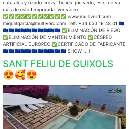
naturales y rizado crazy. Tienes que verlo, es el no va
más de esta temporada. Ver vídeo
✅️✅️✅️✅️✅️✅️✅️✅️✅️✅️✅️ www.multiverd.com
miquelgarcia@multiverd.com Telf: +34 653 19 48 01 🇪🇺
🇪🇺🇪🇺🇪🇺🇪🇺🇪🇺🇪🇺🇪🇺🇪🇺🇪🇺🇪🇺 ✅ELIMINACIÓN DE RIEGO
✅ELIMINACIÓN DE MANTENIMIENTO ✅CÉSPED
ARTIFICIAL EUROPEO ✅CERTIFICADO DE FABRICANTE
🇪🇺🇪🇺🇪🇺🇪🇺🇪🇺🇪🇺🇪🇺🇪🇺🇪🇺🇪🇺🇪🇺 SHOW […]
SANT FELIU DE GUIXOLS
😍🥰😍