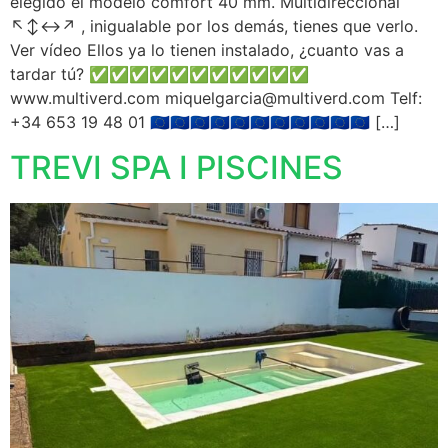
elegido el modelo comfort 40 mm. Multidireccional
↖️↕️↔️↗️ , inigualable por los demás, tienes que verlo.
Ver vídeo Ellos ya lo tienen instalado, ¿cuanto vas a
tardar tú? ✅️✅️✅️✅️✅️✅️✅️✅️✅️✅️✅️
www.multiverd.com miquelgarcia@multiverd.com Telf:
+34 653 19 48 01 🇪🇺🇪🇺🇪🇺🇪🇺🇪🇺🇪🇺🇪🇺🇪🇺🇪🇺🇪🇺🇪🇺 […]
TREVI SPA I PISCINES