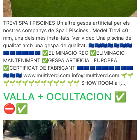
TREVI SPA I PISCINES Un altre gespa artificial per els
nostres companys de Spa i Piscines . Model Trevi 40
mm, una dels més instal·lats. Ver video Una piscina de
qualitat amb una gespa de qualitat. 🇪🇺🇪🇺🇪🇺🇪🇺🇪🇺🇪🇺🇪🇺
🇪🇺🇪🇺🇪🇺🇪🇺🇪🇺🇪🇺 ✅ELIMINACIÓ REG ✅ELIMINACIÓ
MANTENIMENT ✅GESPA ARTIFICIAL EUROPEA
✅CERTIFICAT DE FABRICANT 🇪🇺🇪🇺🇪🇺🇪🇺🇪🇺🇪🇺🇪🇺🇪🇺🇪🇺
🇪🇺🇪🇺🇪🇺 www.multiverd.com info@multiverd.com 🌱🌱
🌱🌱🌱🌱🌱🌱🌱🌱🌱🌱 🌱🌱 SHOW ROOM a […]
VALLA + OCULTACION ✅️
⛔️✅️