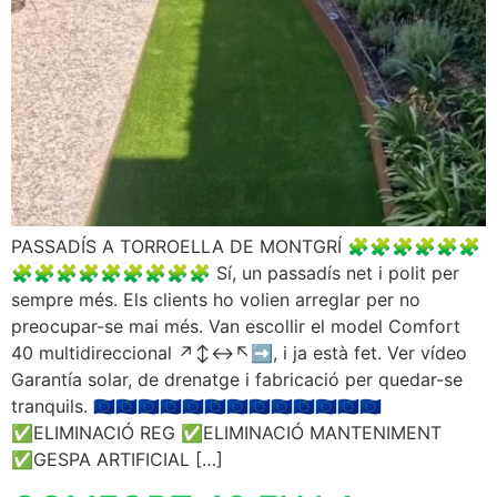
PASSADÍS A TORROELLA DE MONTGRÍ 🧩🧩🧩🧩🧩🧩
🧩🧩🧩🧩🧩🧩🧩🧩🧩 Sí, un passadís net i polit per
sempre més. Els clients ho volien arreglar per no
preocupar-se mai més. Van escollir el model Comfort
40 multidireccional ↗️↕️↔️↖️➡️, i ja està fet. Ver vídeo
Garantía solar, de drenatge i fabricació per quedar-se
tranquils. 🇪🇺🇪🇺🇪🇺🇪🇺🇪🇺🇪🇺🇪🇺🇪🇺🇪🇺🇪🇺🇪🇺🇪🇺🇪🇺
✅ELIMINACIÓ REG ✅ELIMINACIÓ MANTENIMENT
✅GESPA ARTIFICIAL […]